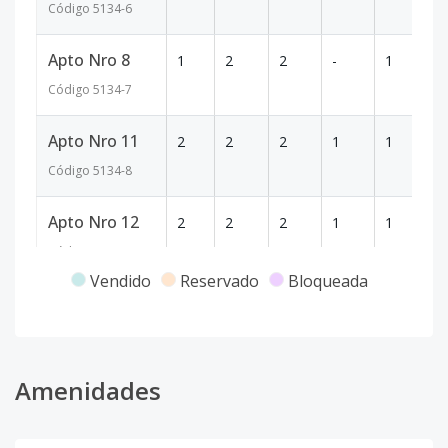
Código
5134
-6
Apto Nro 8
1
2
2
-
1
8
Código
5134
-7
Apto Nro 11
2
2
2
1
1
8
Código
5134
-8
Apto Nro 12
2
2
2
1
1
8
Código
5134
-9
Vendido
Reservado
Bloqueada
Apto Nro 13
2
2
2
1
1
8
Código
5134
-10
Apto Nro 14
Amenidades
2
2
2
1
1
8
Código
5134
-11