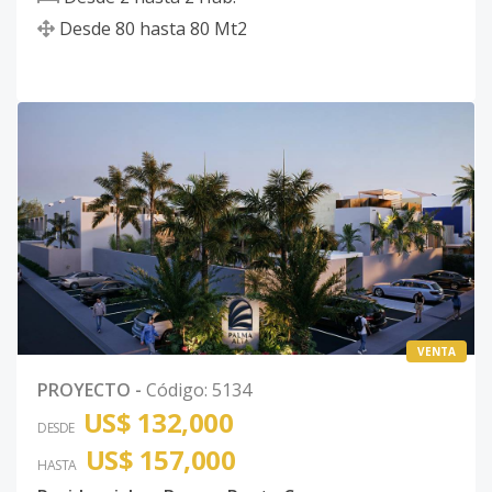
Desde
80
hasta
80
Mt2
VENTA
PROYECTO
-
Código
:
5134
US$ 132,000
DESDE
US$ 157,000
HASTA