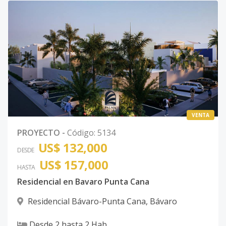
VENTA
PROYECTO
-
Código
:
5134
US$ 132,000
DESDE
US$ 157,000
HASTA
Residencial en Bavaro Punta Cana
Residencial Bávaro-Punta Cana
,
Bávaro
Desde
2
hasta
2
Hab.