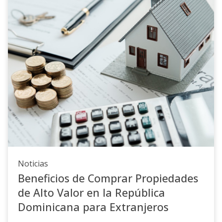
comerciales, educativos y de salud, lo que
aumenta su atractivo tanto para residentes como
para inversores.
-Accesibilidad: La zona está bien conectada con
principales vías de acceso y transporte, facilitando
el desplazamiento hacia otras áreas de la ciudad y
hacia el centro de Santo Domingo.
2.
Crecimiento y Desarrollo:
- Expansión Urbana:Alma Rosa I ha
experimentado un crecimiento constante, con
nuevos desarrollos residenciales y mejoras en
Noticias
infraestructura
Beneficios de Comprar Propiedades
de Alto Valor en la República
Dominicana para Extranjeros