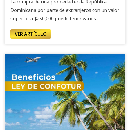
La compra de una propiedad en la República
Dominicana por parte de extranjeros con un valor
superior a $250,000 puede tener varios
beneficios, que pueden incluir:
VER ARTÍCULO
1.
Residencia permanente
: La inversión en
propiedades de este valor puede calificar al
comprador para obtener la residencia
permanente en la República Dominicana, lo que le
permite vivir en el país de forma permanente.
2.
Visa de inversionista:
La adquisición de
propiedades de alto valor puede ser parte de los
requisitos para obtener una visa de inversionista,
lo que facilita la residencia temporal o
permanente en el país.
3.
Inversión
: La propiedad puede servir como una
inversión lucrativa, ya sea para alquiler a largo