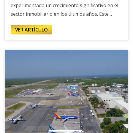
experimentado un crecimiento significativo en el
sector inmobiliario en los últimos años. Este
fenómeno se debe a diversos factores que han
VER ARTÍCULO
transformado esta área en un lugar atractivo
tanto para inversionistas como para residentes.
En este artículo, analizaremos las razones detrás
de este crecimiento, las tendencias actuales y lo
Factores
que podemos esperar en el futuro.
que impulsan el crecimiento
inmobiliario
Varios elementos han
contribuido al auge del sector inmobiliario en
Santo Domingo Este. A continuación, se detallan
algunos de los más relevantes:
Crecimiento
demográfico:
La población en Santo Domingo