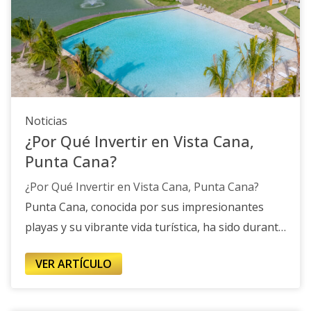
inmuebles en nombre del beneficiario.
-
Beneficiario: Persona que recibe los beneficios
económicos del fideicomiso, como los ingresos
por alquileres o la venta de la propiedad.
<
Noticias
¿Por Qué Invertir en Vista Cana,
Punta Cana?
¿Por Qué Invertir en Vista Cana, Punta Cana?
Punta Cana, conocida por sus impresionantes
playas y su vibrante vida turística, ha sido durante
años un destino privilegiado para visitantes de
VER ARTÍCULO
todo el mundo. Sin embargo, un área en
particular está captando la atención de
inversionistas: Vista Cana. Este desarrollo no solo