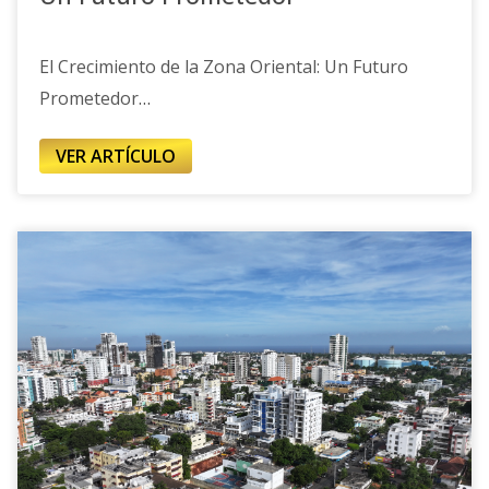
El Crecimiento de la Zona Oriental: Un Futuro
Prometedor
La zona oriental de la República Dominicana ha
VER ARTÍCULO
experimentado un notable crecimiento en los
últimos años, transformándose en un centro de
desarrollo económico y social. Este fenómeno no
solo se debe a la inversión en infraestructura,
sino también a la atracción de nuevos negocios y
un aumento en la demanda de vivienda.
Inversiones en Infraestructura
Uno de los factores clave que ha impulsado el
crecimiento de la zona oriental es la significativa
inversión en infraestructura. Proyectos como la
extensión de carreteras, la mejora del transporte