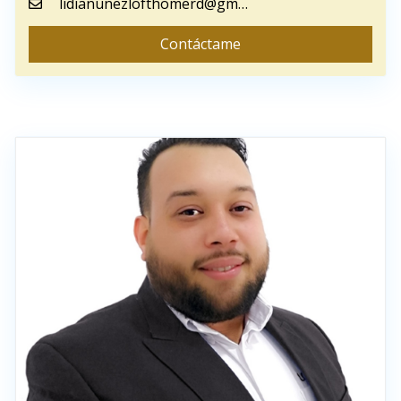
lidianunezlofthomerd@gmail.com
Contáctame