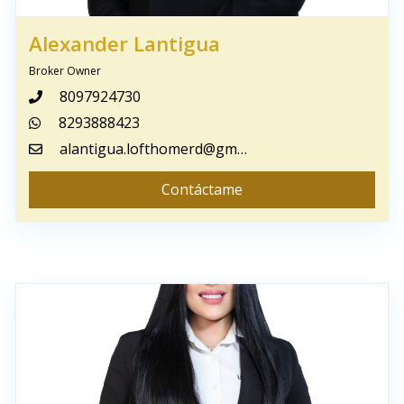
Alexander Lantigua
Broker Owner
8097924730
8293888423
alantigua.lofthomerd@gmail.com
Contáctame