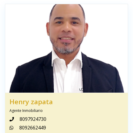
Henry zapata
Agente Inmobiliario
8097924730
8092662449