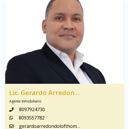
Lic. Gerardo Arredondo
Agente Inmobiliario
8097924730
8093557782
gerardoarredondolofthomerd@gmail.com