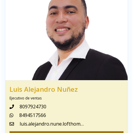
Luis Alejandro Nuñez
Ejecutivo de ventas
8097924730
8494517566
luis.alejandro.nune.lofthomerd@gmail.com