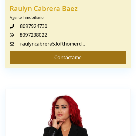
Raulyn Cabrera Baez
Agente Inmobiliario
8097924730
8097238022
raulyncabrera5.lofthomerd@gmail.com
Contáctame