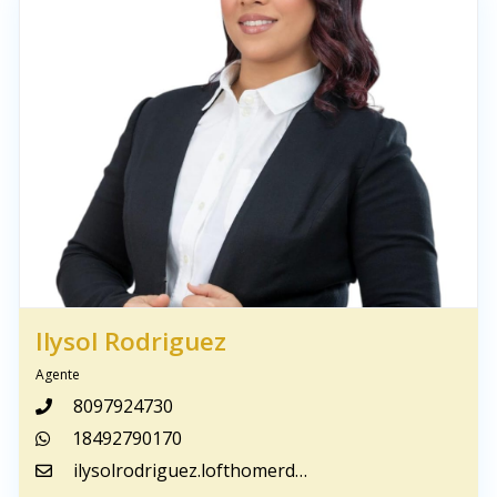
Ilysol Rodriguez
Agente
8097924730
18492790170
ilysolrodriguez.lofthomerd@gmail.com