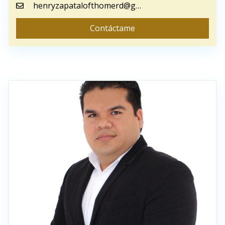
henryzapatalofthomerd@gmail.com
Contáctame