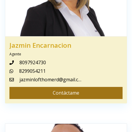
Jazmin Encarnacion
Agente
8097924730
8299054211
jazminlofthomerd@gmail.com
Contáctame