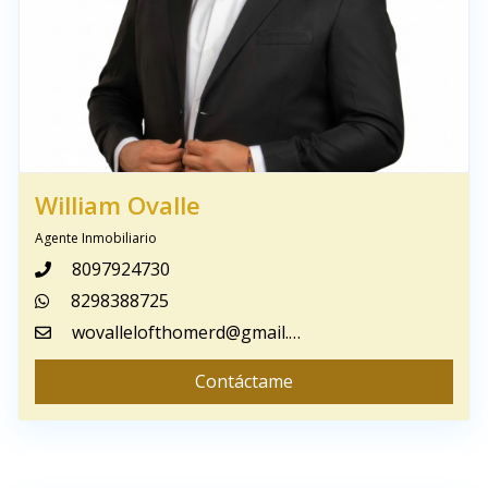
William Ovalle
Agente Inmobiliario
8097924730
8298388725
wovallelofthomerd@gmail.com
Contáctame