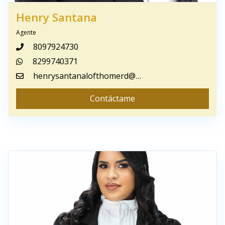
Henry Santana
Agente
8097924730
8299740371
henrysantanalofthomerd@gmail.com
Contáctame