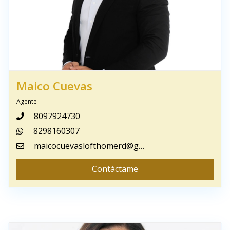
Maico Cuevas
Agente
8097924730
8298160307
maicocuevaslofthomerd@gmail.com
Contáctame