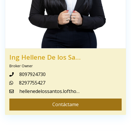
Ing Hellene De los Santos De Lantigua
Broker Owner
8097924730
8297755427
hellenedelossantos.lofthomerd@gmail.com
Contáctame