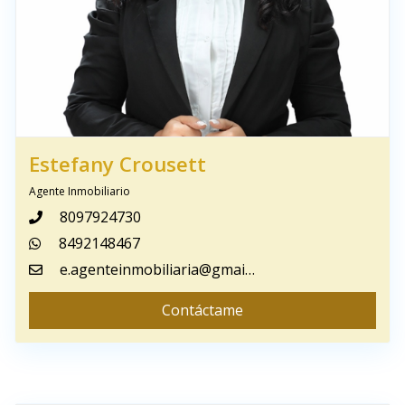
Estefany Crousett
Agente Inmobiliario
8097924730
8492148467
e.agenteinmobiliaria@gmail.com
Contáctame