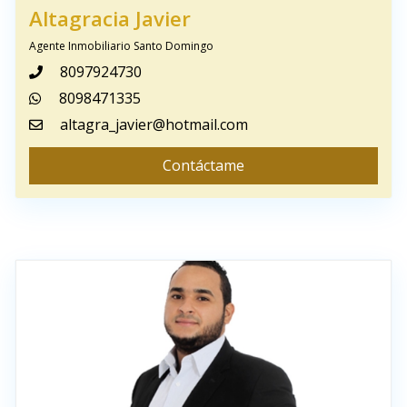
Altagracia Javier
Agente Inmobiliario Santo Domingo
8097924730
8098471335
altagra_javier@hotmail.com
Contáctame