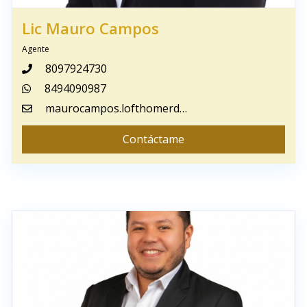
Lic Mauro Campos
Agente
8097924730
8494090987
maurocampos.lofthomerd@gmail.com
Contáctame