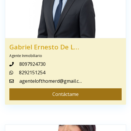
Gabriel Ernesto De Los Santos
Agente Inmobiliario
8097924730
8292151254
agentelofthomerd@gmail.com
Contáctame