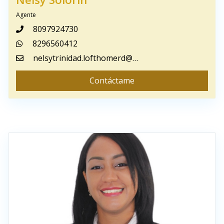
Agente
8097924730
8296560412
nelsytrinidad.lofthomerd@gmail.com
Contáctame