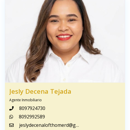
Jesly Decena Tejada
Agente Inmobiliario
8097924730
8092992589
jeslydecenalofthomerd@gmail.com