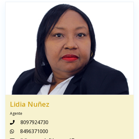
Lidia Nuñez
Agente
8097924730
8496371000