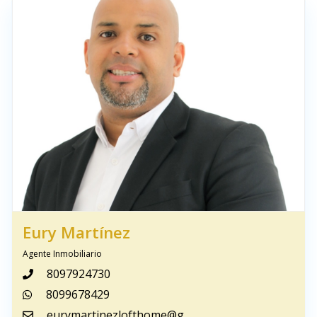
Eury Martínez
Agente Inmobiliario
8097924730
8099678429
eurymartinezlofthome@gmail.com