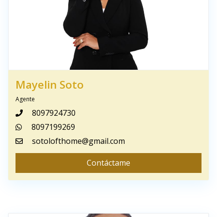
Mayelin Soto
Agente
8097924730
8097199269
sotolofthome@gmail.com
Contáctame