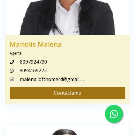
Mariolis Malena
Agente
8097924730
8094169222
malena.lofthomerd@gmail.com
Contáctame