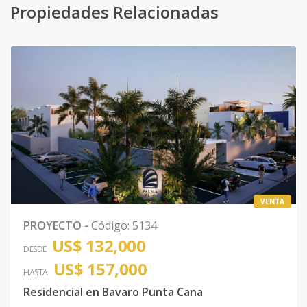
Propiedades Relacionadas
VENTA
PROYECTO
-
Código
:
5134
US$ 132,000
DESDE
US$ 157,000
HASTA
Residencial en Bavaro Punta Cana