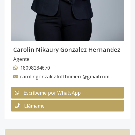
Carolin Nikaury Gonzalez Hernandez
Agente
18098284670
carolingonzalez.lofthomerd@gmail.com
Escribeme por WhatsApp
Llámame