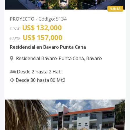
VENTA
PROYECTO
-
Código
:
5134
US$ 132,000
DESDE
US$ 157,000
HASTA
Residencial en Bavaro Punta Cana
Residencial Bávaro-Punta Cana
,
Bávaro
Desde
2
hasta
2
Hab.
Desde
80
hasta
80
Mt2