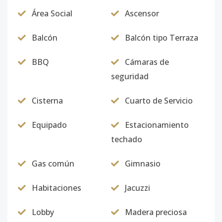
Código
5956
-13
Área Social
Ascensor
5B
5
2
2
1
1
9
Balcón
Balcón tipo Terraza
Código
5956
-14
BBQ
Cámaras de
5C
seguridad
5
2
2
1
1
7
Código
5956
-15
Cisterna
Cuarto de Servicio
5D
5
3
2
1
2
1
Equipado
Estacionamiento
Código
5956
-16
techado
6A
6
3
2
1
2
1
Gas común
Gimnasio
Código
5956
-17
Habitaciones
Jacuzzi
6B
6
2
2
1
1
9
Código
Lobby
5956
-18
Madera preciosa