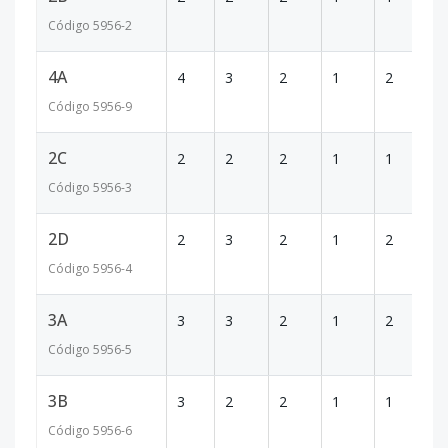
Código
5956
-2
4A
4
3
2
1
2
1
Código
5956
-9
2C
2
2
2
1
1
7
Código
5956
-3
2D
2
3
2
1
2
1
Código
5956
-4
3A
3
3
2
1
2
1
Código
5956
-5
3B
3
2
2
1
1
9
Código
5956
-6