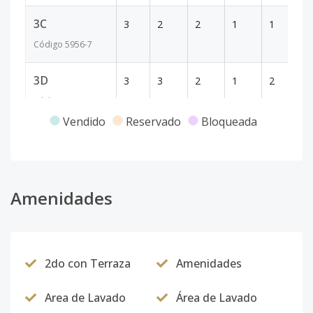
3C
3
2
2
1
1
7
Código
5956
-7
3D
3
3
2
1
2
1
Código
5956
-8
Vendido
Reservado
Bloqueada
4B
4
2
2
1
1
9
Código
5956
-10
4C
Amenidades
4
2
2
1
1
7
Código
5956
-11
4D
4
3
2
1
2
1
2do con Terraza
Amenidades
Código
5956
-12
Area de Lavado
Área de Lavado
5A
5
3
2
1
2
1