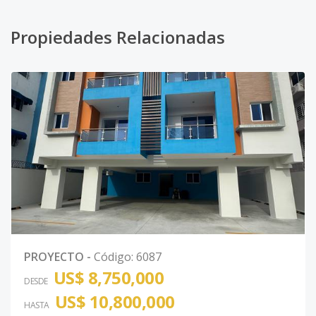
Propiedades Relacionadas
PROYECTO
-
Código
:
6087
US$ 8,750,000
DESDE
US$ 10,800,000
HASTA