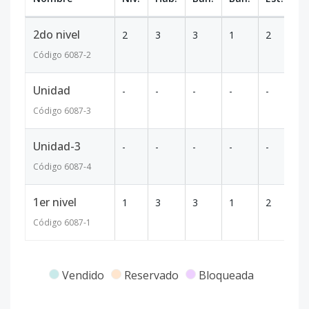
2do nivel
2
3
3
1
2
1
Código
6087
-2
Unidad
-
-
-
-
-
-
Código
6087
-3
Unidad-3
-
-
-
-
-
-
Código
6087
-4
1er nivel
1
3
3
1
2
1
Código
6087
-1
Vendido
Reservado
Bloqueada