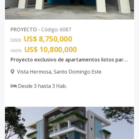
PROYECTO
-
Código
:
6087
US$ 8,750,000
DESDE
US$ 10,800,000
HASTA
Proyecto exclusivo de apartamentos listos para entrega
Vista Hermosa
,
Santo Domingo Este
Desde
3
hasta
3
Hab.