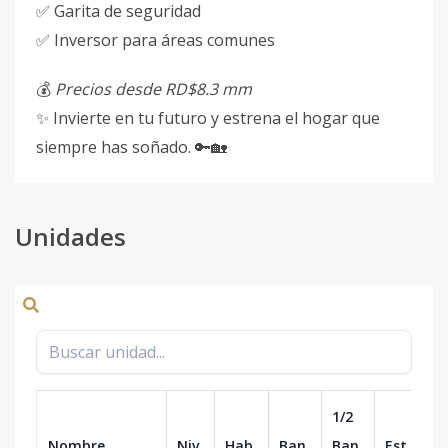
✅ Garita de seguridad
✅ Inversor para áreas comunes
💰
Precios desde RD$8.3 mm
✨ Invierte en tu futuro y estrena el hogar que
siempre has soñado. 🔑🏡
Unidades
1/2
Nombre
Niv.
Hab.
Ban.
Ban.
Est.
m