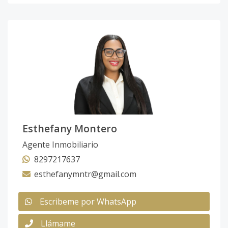
Esthefany Montero
Agente Inmobiliario
8297217637
esthefanymntr@gmail.com
Escribeme por WhatsApp
Llámame