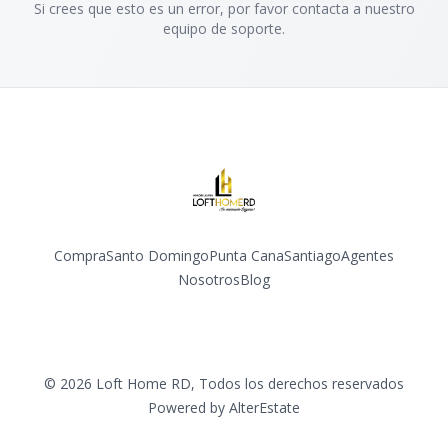
Si crees que esto es un error, por favor contacta a nuestro
equipo de soporte.
Compra
Santo Domingo
Punta Cana
Santiago
Agentes
Nosotros
Blog
Facebook
Instagram
YouTube
©
2026
Loft Home RD
,
Todos los derechos reservados
Powered by
AlterEstate