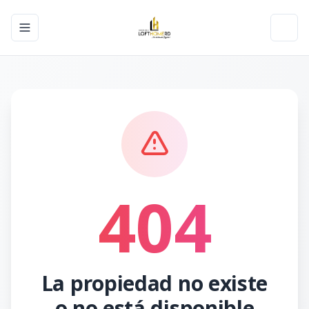
Toggle navigation menu
Toggl
404
La propiedad no existe
o no está disponible