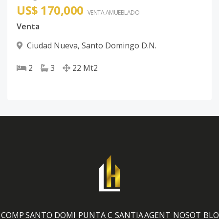
US$ 170,000
VENTA AMUEBLADO
Venta
Ciudad Nueva
,
Santo Domingo D.N.
2
3
22
Mt2
COMP
SANTO DOMI
PUNTA C
SANTIA
AGENT
NOSOT
BLO