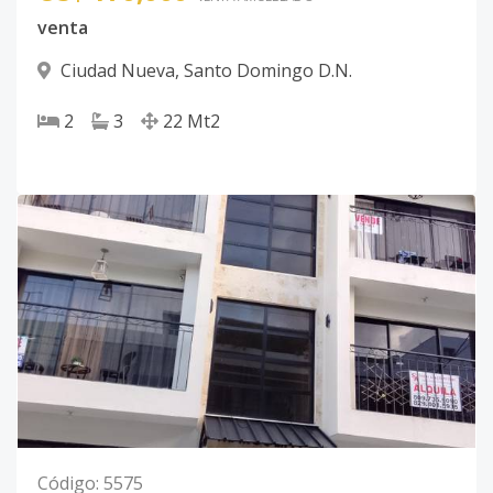
venta
Ciudad Nueva
,
Santo Domingo D.N.
2
3
22
Mt2
Código
:
5575