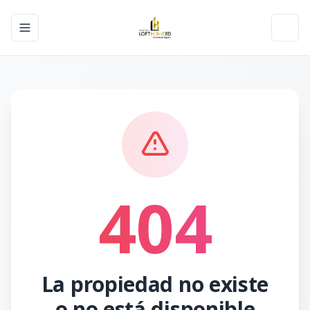
Toggle navigation menu
Toggl
404
La propiedad no existe
o no está disponible