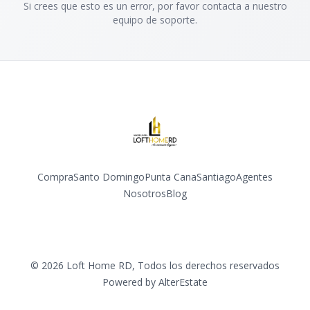
Si crees que esto es un error, por favor contacta a nuestro
equipo de soporte.
Compra
Santo Domingo
Punta Cana
Santiago
Agentes
Nosotros
Blog
Facebook
Instagram
YouTube
©
2026
Loft Home RD
,
Todos los derechos reservados
Powered by
AlterEstate