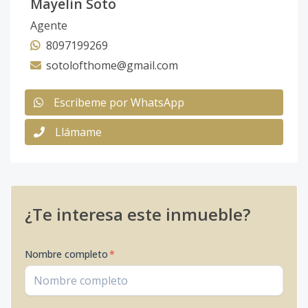
Mayelin Soto
Agente
8097199269
sotolofthome@gmail.com
Escribeme por WhatsApp
Llámame
¿Te interesa este inmueble?
Nombre completo
*