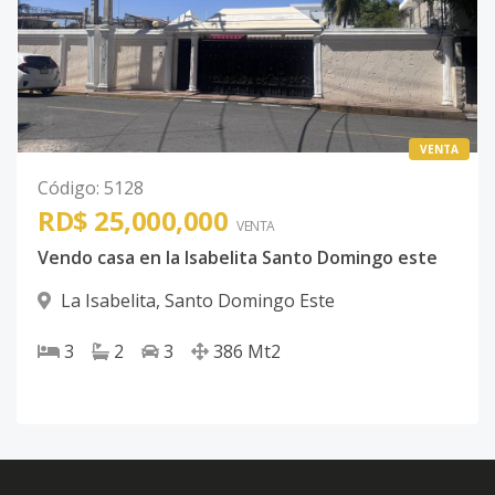
VENTA
Código
:
5128
RD$ 25,000,000
VENTA
Vendo casa en la Isabelita Santo Domingo este
La Isabelita
,
Santo Domingo Este
3
2
3
386
Mt2