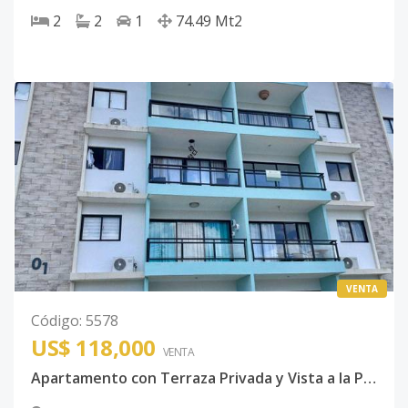
2
2
1
74.49
Mt2
VENTA
Código
:
5578
US$ 118,000
VENTA
Apartamento con Terraza Privada y Vista a la Piscina en Punta Cana