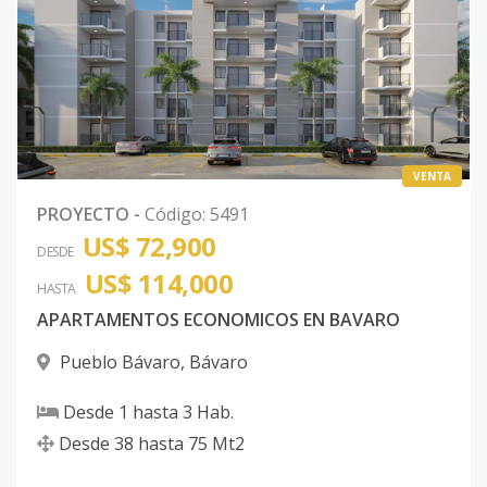
VENTA
PROYECTO
-
Código
:
5491
US$ 72,900
DESDE
US$ 114,000
HASTA
APARTAMENTOS ECONOMICOS EN BAVARO
Pueblo Bávaro
,
Bávaro
Desde
1
hasta
3
Hab.
Desde
38
hasta
75
Mt2