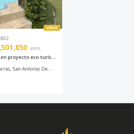
VENTA
5862
,501,850
VENTA
Terreno en proyecto eco turístico Bayaguana
arras
,
San Antonio De