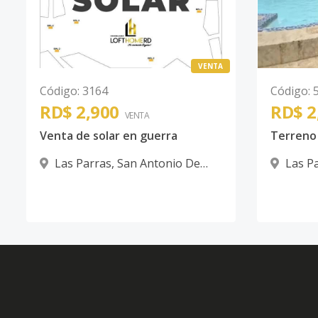
VENTA
Código
:
3164
Código
:
RD$ 2,900
RD$ 2
VENTA
Venta de solar en guerra
Las Parras
,
San Antonio De
Las P
Guerra
Guerra