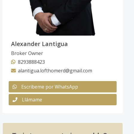
Alexander Lantigua
Broker Owner
8293888423
alantigua.lofthomerd@gmail.com
Escribeme por WhatsApp
Llámame