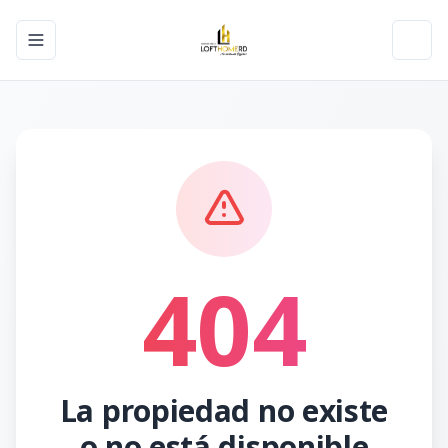
Toggle navigation menu
Toggl
404
La propiedad no existe
o no está disponible