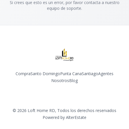
Si crees que esto es un error, por favor contacta a nuestro
equipo de soporte.
Compra
Santo Domingo
Punta Cana
Santiago
Agentes
Nosotros
Blog
Facebook
Instagram
YouTube
©
2026
Loft Home RD
,
Todos los derechos reservados
Powered by
AlterEstate