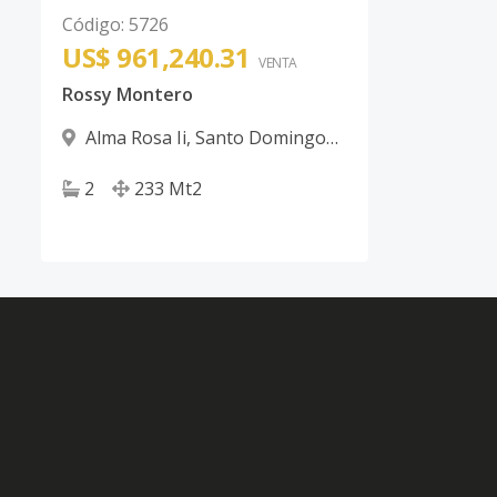
Código
:
5726
US$ 961,240.31
VENTA
Rossy Montero
Alma Rosa Ii
,
Santo Domingo
Este
2
233
Mt2