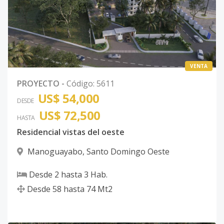
VENTA
PROYECTO
-
Código
:
5611
US$ 54,000
DESDE
US$ 72,500
HASTA
Residencial vistas del oeste
Manoguayabo
,
Santo Domingo Oeste
Desde
2
hasta
3
Hab.
Desde
58
hasta
74
Mt2