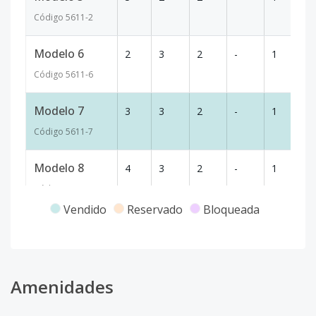
Código
5611
-2
Modelo 6
2
3
2
-
1
7
Código
5611
-6
Modelo 7
3
3
2
-
1
7
Código
5611
-7
Modelo 8
4
3
2
-
1
7
Código
5611
-8
Vendido
Reservado
Bloqueada
Amenidades