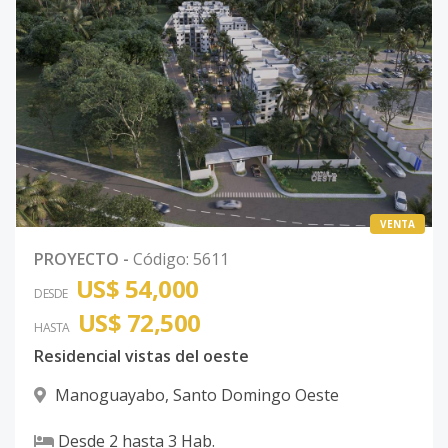
VENTA
PROYECTO
-
Código
:
5611
US$ 54,000
DESDE
US$ 72,500
HASTA
Residencial vistas del oeste
Manoguayabo
,
Santo Domingo Oeste
Desde
2
hasta
3
Hab.