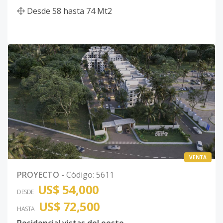
Desde
58
hasta
74
Mt2
VENTA
PROYECTO
-
Código
:
5611
US$ 54,000
DESDE
US$ 72,500
HASTA
Residencial vistas del oeste