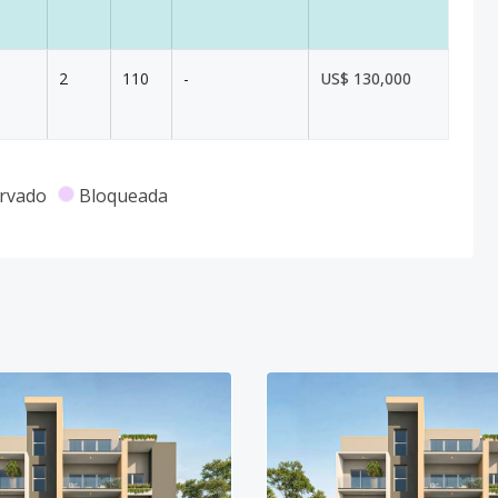
2
110
-
US$ 130,000
rvado
Bloqueada