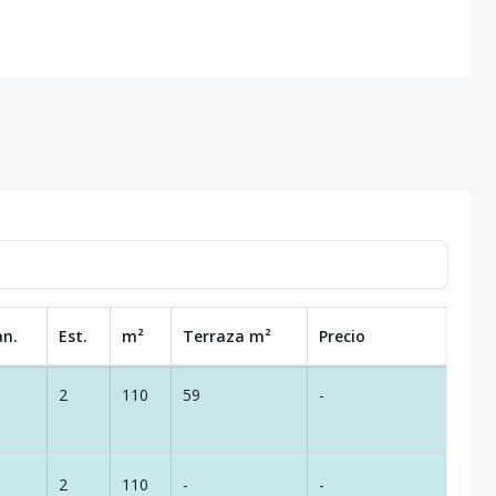
an.
Est.
m²
Terraza
m²
Precio
2
110
59
-
2
110
-
-