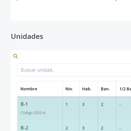
Unidades
Nombre
Niv.
Hab.
Ban.
1/2 B
B-1
1
3
2
-
Código
5253
-4
B-2
2
3
2
-