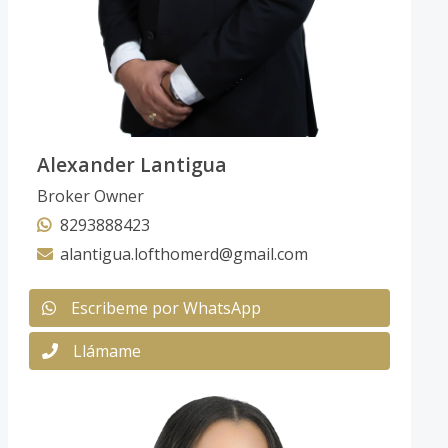
Alexander Lantigua
Broker Owner
8293888423
alantigua.lofthomerd@gmail.com
Escribeme por WhatsApp
Llámame