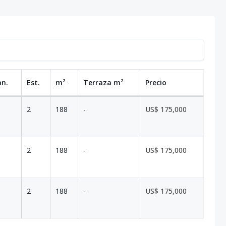
an.
Est.
m²
Terraza
m²
Precio
2
188
-
US$ 175,000
2
188
-
US$ 175,000
2
188
-
US$ 175,000