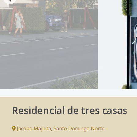
Residencial de tres casas
Jacobo Majluta
,
Santo Domingo Norte