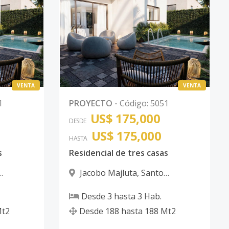
VENTA
VENTA
1
PROYECTO
-
Código
:
5051
US$ 175,000
DESDE
US$ 175,000
HASTA
s
Residencial de tres casas
Jacobo Majluta
,
Santo
Domingo Norte
Desde
3
hasta
3
Hab.
t2
Desde
188
hasta
188
Mt2