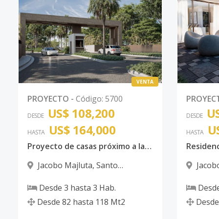
VENTA
PROYECTO
-
Código
:
5700
PROYEC
US$ 108,200
US
DESDE
DESDE
US$ 164,000
U
HASTA
HASTA
Proyecto de casas próximo a la Jacobo Majluta, Santo Domingo Norte
Residenc
Jacobo Majluta
,
Santo
Jacob
Domingo Norte
Domingo
Desde
3
hasta
3
Hab.
Desd
Desde
82
hasta
118
Mt2
Desde