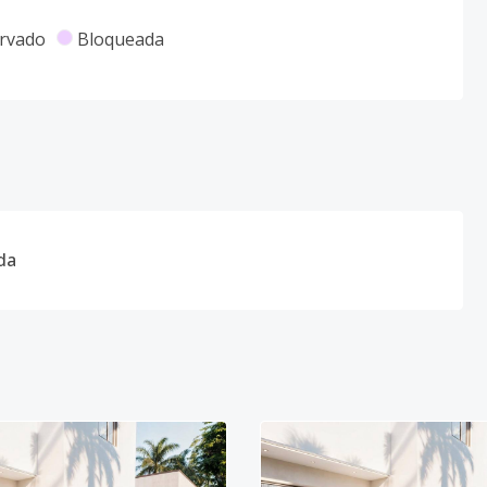
rvado
Bloqueada
da