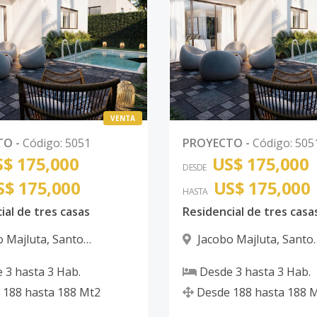
VENTA
TO
-
Código
:
5051
PROYECTO
-
Código
:
505
$ 175,000
US$ 175,000
DESDE
S$ 175,000
US$ 175,000
HASTA
ial de tres casas
Residencial de tres casa
o Majluta
,
Santo
Jacobo Majluta
,
Santo
 Norte
Domingo Norte
e
3
hasta
3
Hab.
Desde
3
hasta
3
Hab.
188
hasta
188
Mt2
Desde
188
hasta
188
M