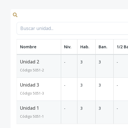
Nombre
Niv.
Hab.
Ban.
1/2 B
Unidad 2
-
3
3
-
Código
5051
-2
Unidad 3
-
3
3
-
Código
5051
-3
Unidad 1
-
3
3
-
Código
5051
-1