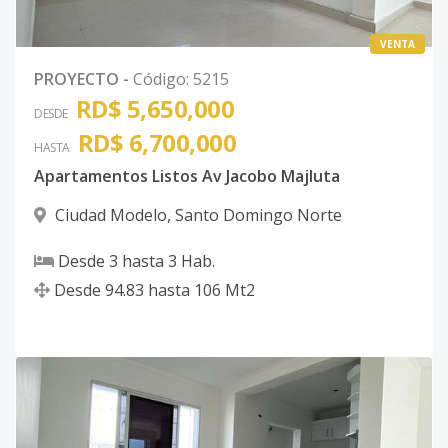
VENTA
PROYECTO
-
Código
:
5215
RD$ 5,650,000
DESDE
RD$ 6,700,000
HASTA
Apartamentos Listos Av Jacobo Majluta
Ciudad Modelo
,
Santo Domingo Norte
Desde
3
hasta
3
Hab.
Desde
94.83
hasta
106
Mt2