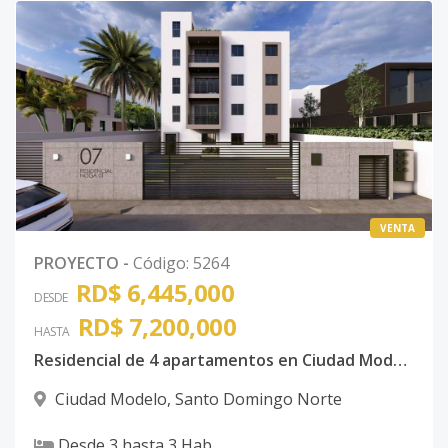
VENTA
PROYECTO
-
Código
:
5264
RD$ 6,445,000
DESDE
RD$ 7,200,000
HASTA
Residencial de 4 apartamentos en Ciudad Modelo II.
Ciudad Modelo
,
Santo Domingo Norte
Desde
3
hasta
3
Hab.