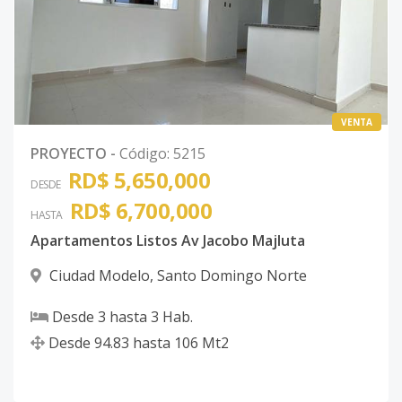
VENTA
PROYECTO
-
Código
:
5215
RD$ 5,650,000
DESDE
RD$ 6,700,000
HASTA
Apartamentos Listos Av Jacobo Majluta
Ciudad Modelo
,
Santo Domingo Norte
Desde
3
hasta
3
Hab.
Desde
94.83
hasta
106
Mt2