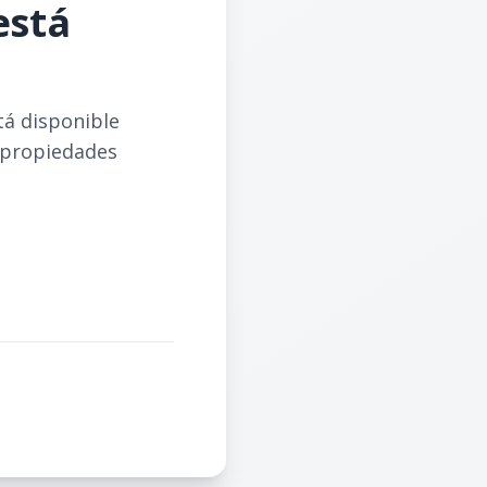
está
tá disponible
 propiedades