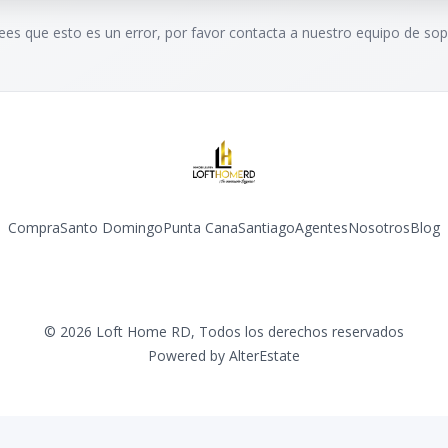
rees que esto es un error, por favor contacta a nuestro equipo de sop
Compra
Santo Domingo
Punta Cana
Santiago
Agentes
Nosotros
Blog
Facebook
Instagram
YouTube
©
2026
Loft Home RD
,
Todos los derechos reservados
Powered by
AlterEstate