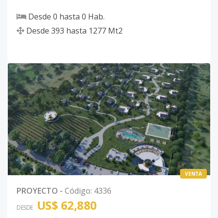
Desde
0
hasta
0
Hab.
Desde
393
hasta
1277
Mt2
VENTA
PROYECTO
-
Código
:
4336
US$ 62,880
DESDE