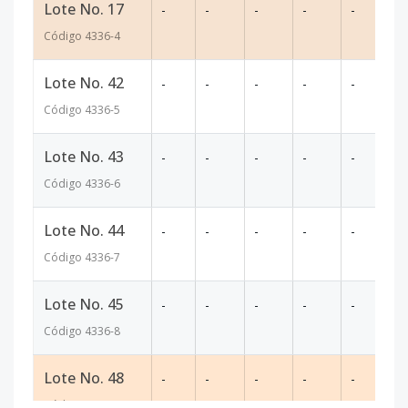
Lote No. 17
-
-
-
-
-
1
Código
4336
-4
Lote No. 42
-
-
-
-
-
4
Código
4336
-5
Lote No. 43
-
-
-
-
-
4
Código
4336
-6
Lote No. 44
-
-
-
-
-
4
Código
4336
-7
Lote No. 45
-
-
-
-
-
4
Código
4336
-8
Lote No. 48
-
-
-
-
-
4
Código
4336
-9