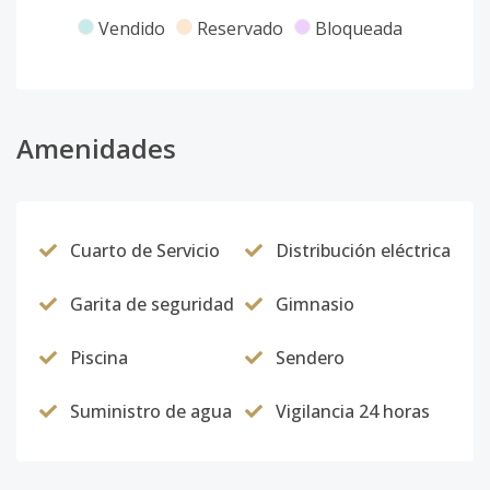
Vendido
Reservado
Bloqueada
Lote No. 38
-
-
-
-
-
4
Código
4336
-10
Lote No. 37
Amenidades
-
-
-
-
-
5
Código
4336
-11
Lote No. 36
-
-
-
-
-
5
Cuarto de Servicio
Distribución eléctrica
Código
4336
-12
Garita de seguridad
Gimnasio
Lote No. 35
-
-
-
-
-
4
Código
4336
-13
Piscina
Sendero
Lote No. 30
-
-
-
-
-
5
Suministro de agua
Vigilancia 24 horas
Código
4336
-14