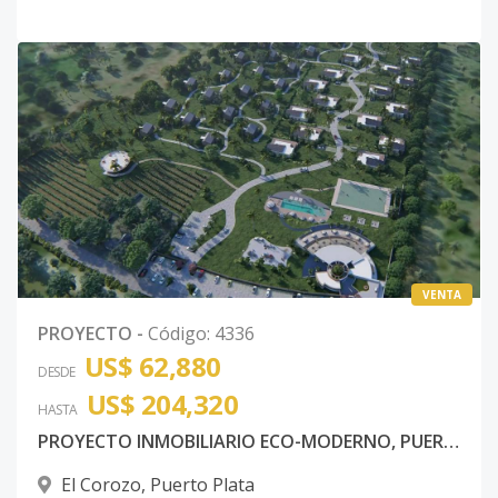
VENTA
PROYECTO
-
Código
:
4336
US$ 62,880
DESDE
US$ 204,320
HASTA
PROYECTO INMOBILIARIO ECO-MODERNO, PUERTO PLATA
El Corozo
,
Puerto Plata