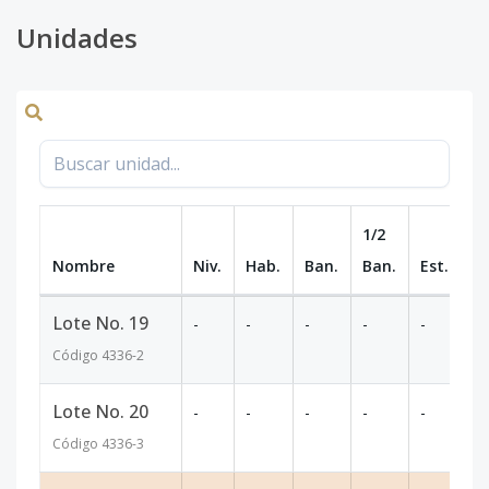
Unidades
1/2
Nombre
Niv.
Hab.
Ban.
Ban.
Est.
m
Lote No. 19
-
-
-
-
-
5
Código
4336
-2
Lote No. 20
-
-
-
-
-
4
Código
4336
-3