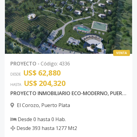
VENTA
PROYECTO
-
Código
:
4336
US$ 62,880
DESDE
US$ 204,320
HASTA
PROYECTO INMOBILIARIO ECO-MODERNO, PUERTO PLATA
El Corozo
,
Puerto Plata
Desde
0
hasta
0
Hab.
Desde
393
hasta
1277
Mt2