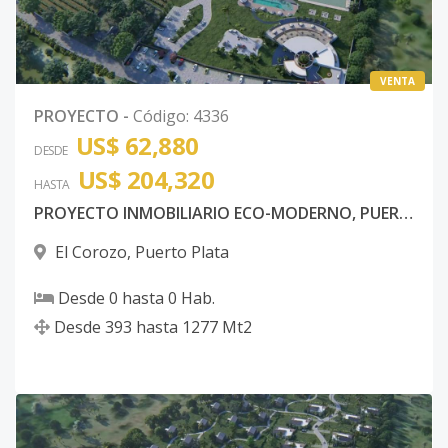
VENTA
PROYECTO
-
Código
:
4336
US$ 62,880
DESDE
US$ 204,320
HASTA
PROYECTO INMOBILIARIO ECO-MODERNO, PUERTO PLATA
El Corozo
,
Puerto Plata
Desde
0
hasta
0
Hab.
Desde
393
hasta
1277
Mt2