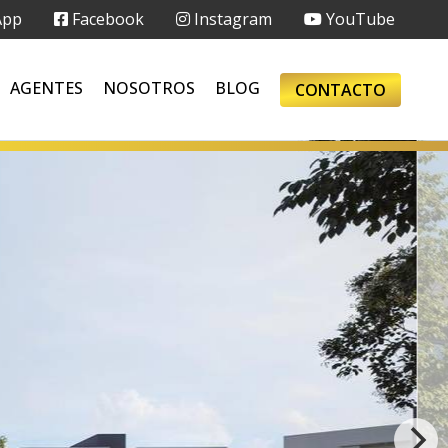
App
Facebook
Instagram
YouTube
AGENTES
NOSOTROS
BLOG
CONTACTO