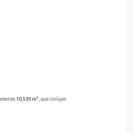
damente
10,530 m²
, que incluye: