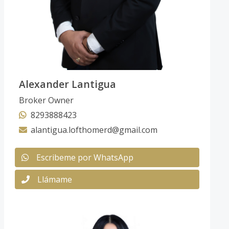
Alexander Lantigua
Broker Owner
8293888423
alantigua.lofthomerd@gmail.com
Escribeme por WhatsApp
Llámame