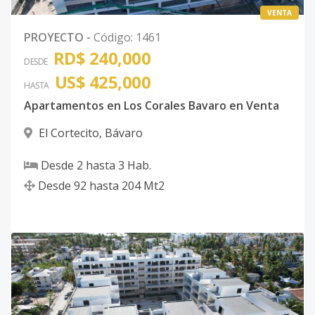
VENTA
PROYECTO
-
Código
:
1461
RD$ 240,000
DESDE
US$ 425,000
HASTA
Apartamentos en Los Corales Bavaro en Venta
El Cortecito
,
Bávaro
Desde
2
hasta
3
Hab.
Desde
92
hasta
204
Mt2