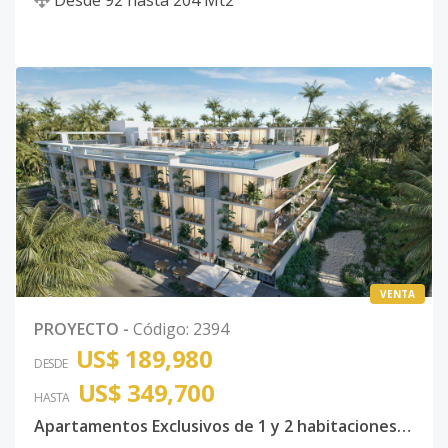
Desde
92
hasta
204
Mt2
VENTA
PROYECTO
-
Código
:
2394
US$ 189,980
DESDE
US$ 349,700
HASTA
Apartamentos Exclusivos de 1 y 2 habitaciones en Bávaro Punta Cana