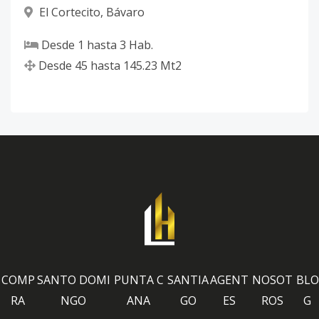
El Cortecito
,
Bávaro
Desde
1
hasta
3
Hab.
Desde
45
hasta
145.23
Mt2
COMP
SANTO DOMI
PUNTA C
SANTIA
AGENT
NOSOT
BLO
RA
NGO
ANA
GO
ES
ROS
G