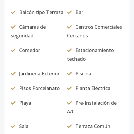
311
3
1
1
-
2
52
Código
2394
-13
Balcón tipo Terraza
Bar
312
3
1
1
-
2
45
Cámaras de
Centros Comerciales
Código
2394
-14
seguridad
Cercanos
316
Comedor
Estacionamiento
3
2
2
-
2
8
techado
Código
2394
-15
Jardineria Exterior
Piscina
318
3
1
1
-
2
45
Código
2394
-16
Pisos Porcelanato
Planta Eléctrica
321
3
1
1
-
2
56
Playa
Pre-Instalación de
Código
2394
-17
A/C
322
3
1
1
-
2
57
Sala
Terraza Común
Código
2394
-18