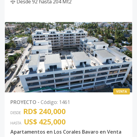
Desde
92
hasta
204
Mt2
VENTA
PROYECTO
-
Código
:
1461
RD$ 240,000
DESDE
US$ 425,000
HASTA
Apartamentos en Los Corales Bavaro en Venta