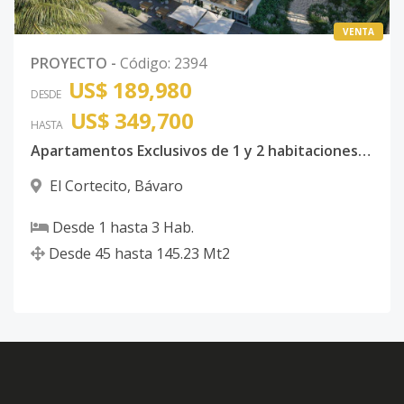
VENTA
PROYECTO
-
Código
:
2394
US$ 189,980
DESDE
US$ 349,700
HASTA
Apartamentos Exclusivos de 1 y 2 habitaciones en Bávaro Punta Cana
El Cortecito
,
Bávaro
Desde
1
hasta
3
Hab.
Desde
45
hasta
145.23
Mt2