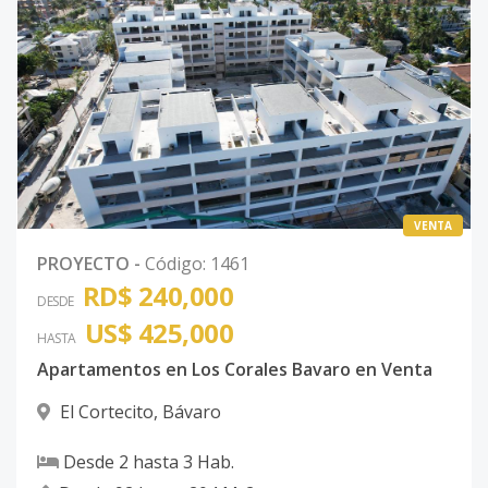
Código
2394
-35
205
2
1
1
-
2
58
Código
2394
-1
VENTA
PROYECTO
-
Código
:
1461
RD$ 240,000
DESDE
US$ 425,000
HASTA
Apartamentos en Los Corales Bavaro en Venta
El Cortecito
,
Bávaro
Desde
2
hasta
3
Hab.