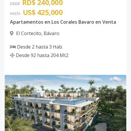
RD$ 240,000
DESDE
US$ 425,000
HASTA
Apartamentos en Los Corales Bavaro en Venta
El Cortecito
,
Bávaro
Desde
2
hasta
3
Hab.
Desde
92
hasta
204
Mt2