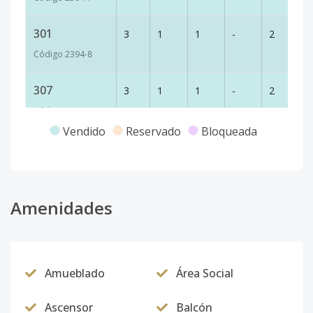
301
3
1
1
-
2
57
Código
2394
-8
307
3
1
1
-
2
76
Código
2394
-9
Vendido
Reservado
Bloqueada
308
3
1
1
1
2
58
Código
2394
-10
309
Amenidades
3
1
1
-
2
58
Código
2394
-11
310
3
1
1
-
2
57
Amueblado
Área Social
Código
2394
-12
Ascensor
Balcón