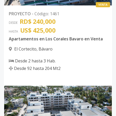
VENTA
PROYECTO
-
Código
:
1461
RD$ 240,000
DESDE
US$ 425,000
HASTA
Apartamentos en Los Corales Bavaro en Venta
El Cortecito
,
Bávaro
Desde
2
hasta
3
Hab.
Desde
92
hasta
204
Mt2