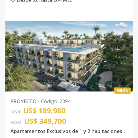
Desde
92
hasta
204
Mt2
VENTA
PROYECTO
-
Código
:
2394
US$ 189,980
DESDE
US$ 349,700
HASTA
Apartamentos Exclusivos de 1 y 2 habitaciones en Bávaro Punta Cana