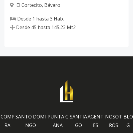
El Cortecito
,
Bávaro
Desde
1
hasta
3
Hab.
Desde
45
hasta
145.23
Mt2
COMP
SANTO DOMI
PUNTA C
SANTIA
AGENT
NOSOT
BLO
RA
NGO
ANA
GO
ES
ROS
G