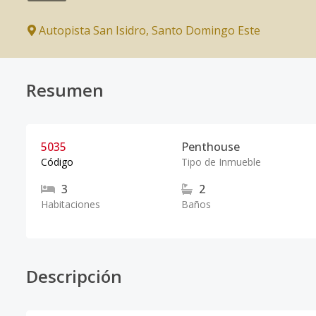
Autopista San Isidro
,
Santo Domingo Este
Resumen
5035
Penthouse
Código
Tipo de Inmueble
3
2
Habitaciones
Baños
Descripción