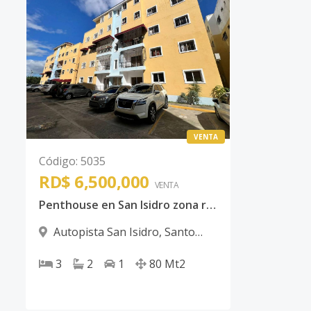
VENTA
Código
:
5035
RD$ 6,500,000
VENTA
Penthouse en San Isidro zona residencial tranquila con supermercados cerca
Autopista San Isidro
,
Santo
Domingo Este
3
2
1
80
Mt2