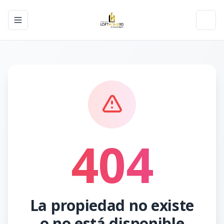
Toggle navigation menu
Toggl
404
La propiedad no existe
o no está disponible