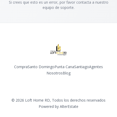
Si crees que esto es un error, por favor contacta a nuestro
equipo de soporte.
Compra
Santo Domingo
Punta Cana
Santiago
Agentes
Nosotros
Blog
Facebook
Instagram
YouTube
©
2026
Loft Home RD
,
Todos los derechos reservados
Powered by
AlterEstate