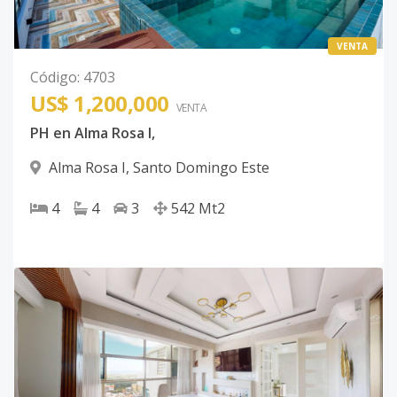
VENTA
Código
:
4703
US$ 1,200,000
VENTA
PH en Alma Rosa I,
Alma Rosa I
,
Santo Domingo Este
4
4
3
542
Mt2