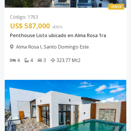
VENTA
Código
:
1763
US$ 587,000
VENTA
Penthouse Listo ubicado en Alma Rosa 1ra
Alma Rosa I
,
Santo Domingo Este
4
4
3
323.77
Mt2