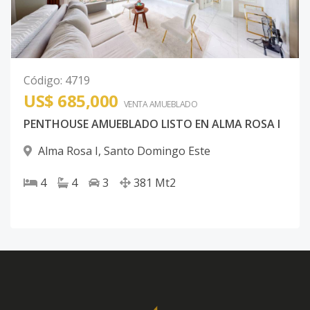
Código
:
4719
US$ 685,000
VENTA AMUEBLADO
PENTHOUSE AMUEBLADO LISTO EN ALMA ROSA I
Alma Rosa I
,
Santo Domingo Este
4
4
3
381
Mt2