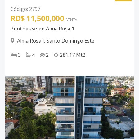
Código
:
2797
RD$ 11,500,000
VENTA
Penthouse en Alma Rosa 1
Alma Rosa I
,
Santo Domingo Este
3
4
2
281.17
Mt2