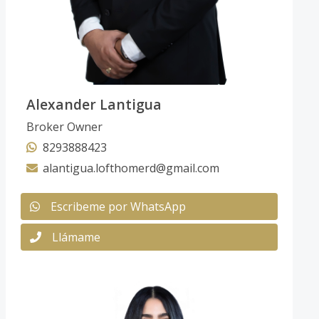
Alexander Lantigua
Broker Owner
8293888423
alantigua.lofthomerd@gmail.com
Escribeme por WhatsApp
Llámame