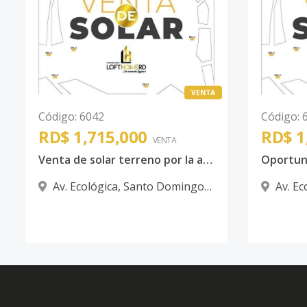
VENTA
Código
:
6042
Código
:
RD$ 1,715,000
RD$ 1
VENTA
Venta de solar terreno por la avenida ecológica ciudad Juan Bosch
Av. Ecológica
,
Santo Domingo
Av. Ec
Este
Este