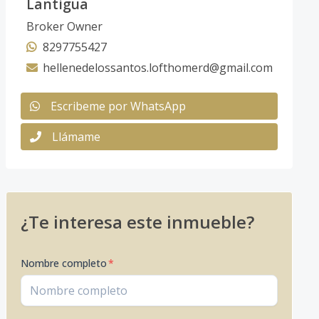
Lantigua
Broker Owner
8297755427
hellenedelossantos.lofthomerd@gmail.com
Escribeme por WhatsApp
Llámame
¿Te interesa este inmueble?
Nombre completo
*