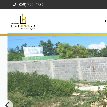
(809) 792-4730
C