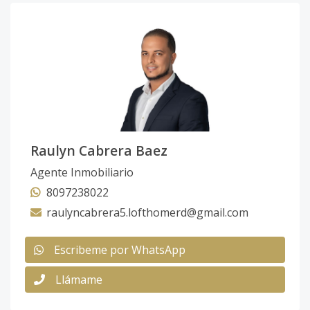
Raulyn Cabrera Baez
Agente Inmobiliario
8097238022
raulyncabrera5.lofthomerd@gmail.com
Escribeme por WhatsApp
Llámame