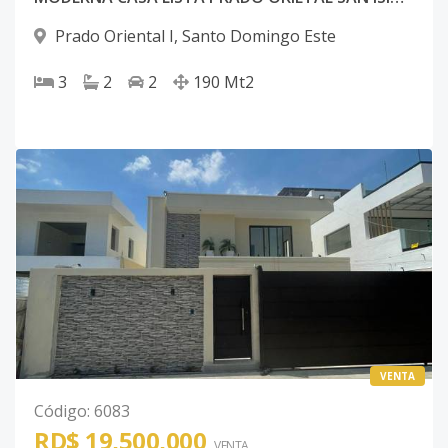
Prado Oriental I
,
Santo Domingo Este
3
2
2
190
Mt2
VENTA
Código
:
6083
RD$ 19,500,000
VENTA