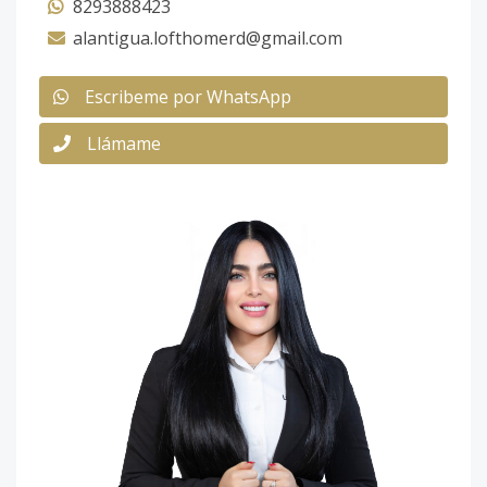
8293888423
alantigua.lofthomerd@gmail.com
Escribeme por WhatsApp
Llámame