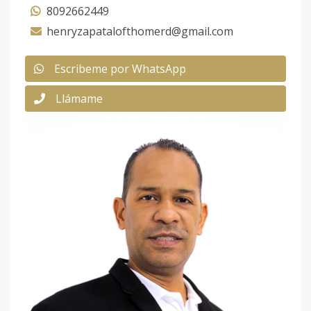
8092662449
henryzapatalofthomerd@gmail.com
Escribeme por WhatsApp
Llámame