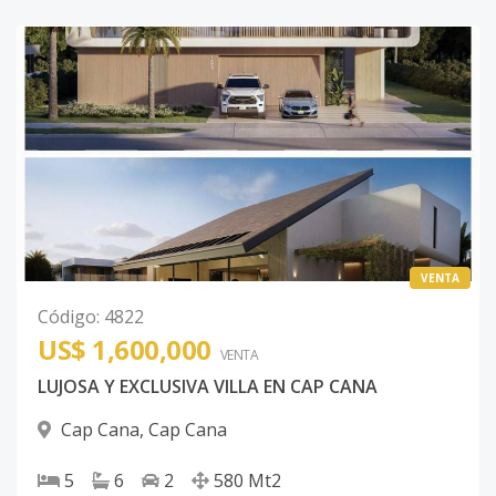
VENTA
Código
:
4822
US$ 1,600,000
VENTA
LUJOSA Y EXCLUSIVA VILLA EN CAP CANA
Cap Cana
,
Cap Cana
5
6
2
580
Mt2