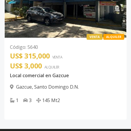
VENTA
ALQUILER
Código
:
5640
US$ 315,000
VENTA
US$ 3,000
ALQUILER
Local comercial en Gazcue
Gazcue
,
Santo Domingo D.N.
1
3
145
Mt2