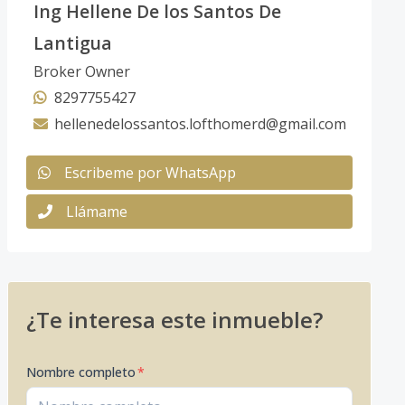
Ing Hellene De los Santos De
Lantigua
Broker Owner
8297755427
hellenedelossantos.lofthomerd@gmail.com
Escribeme por WhatsApp
Llámame
¿Te interesa este inmueble?
Nombre completo
*