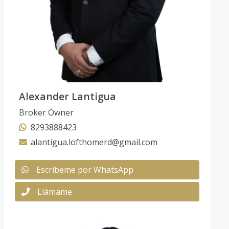
Alexander Lantigua
Broker Owner
8293888423
alantigua.lofthomerd@gmail.com
Escribeme por WhatsApp
Llámame