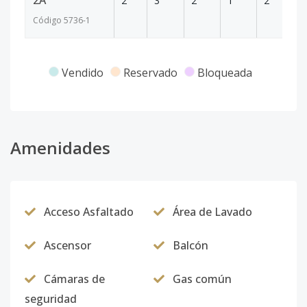
2A
2
3
2
1
2
14
Código
5736
-1
Vendido
Reservado
Bloqueada
Amenidades
Acceso Asfaltado
Área de Lavado
Ascensor
Balcón
Cámaras de
Gas común
seguridad