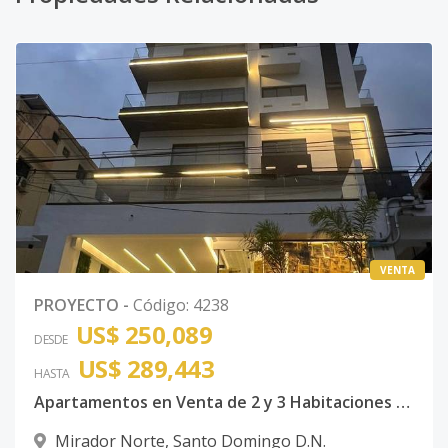
VENTA
PROYECTO
-
Código
:
4238
US$ 250,089
DESDE
US$ 289,443
HASTA
Apartamentos en Venta de 2 y 3 Habitaciones con Habitación de Servicio, área de lavado en Mirador Norte, Santo Domingo
Mirador Norte
,
Santo Domingo D.N.