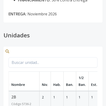
FINANCIAMIENTO:
50% Contra Entrega
ENTREGA:
Noviembre 2026
Unidades
1/2
Nombre
Niv.
Hab.
Ban.
Ban.
Est.
m
2B
2
1
1
1
1
77
Código
5736
-2