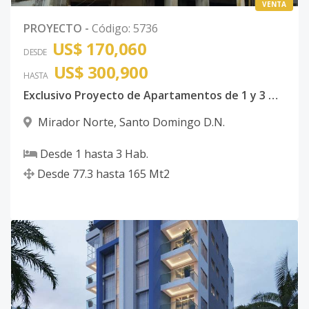
VENTA
PROYECTO
-
Código
:
5736
US$ 170,060
DESDE
US$ 300,900
HASTA
Exclusivo Proyecto de Apartamentos de 1 y 3 Habitaciones en Mirador Norte, Santo Domingo DN
Mirador Norte
,
Santo Domingo D.N.
Desde
1
hasta
3
Hab.
Desde
77.3
hasta
165
Mt2