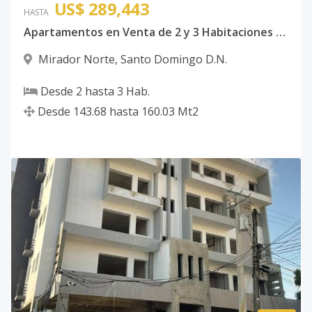
US$ 289,443
HASTA
Apartamentos en Venta de 2 y 3 Habitaciones con Habitación de Servicio, área de lavado en Mirador Norte, Santo Domingo
Mirador Norte
,
Santo Domingo D.N.
Desde
2
hasta
3
Hab.
Desde
143.68
hasta
160.03
Mt2