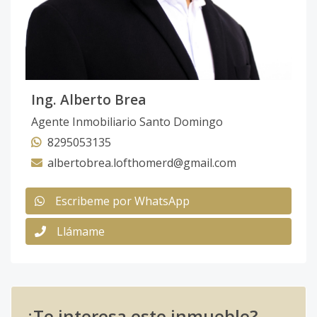
Ing. Alberto Brea
Agente Inmobiliario Santo Domingo
8295053135
albertobrea.lofthomerd@gmail.com
Escribeme por WhatsApp
Llámame
¿Te interesa este inmueble?