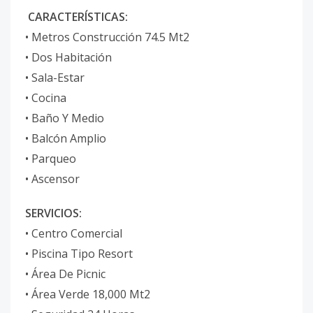
CARACTERÍSTICAS:
•⁠ ⁠Metros Construcción 74.5 Mt2
•⁠ ⁠Dos Habitación
•⁠ ⁠Sala-Estar
•⁠ ⁠Cocina
•⁠ ⁠Baño Y Medio
•⁠ ⁠Balcón Amplio
•⁠ ⁠Parqueo
•⁠ ⁠Ascensor
SERVICIOS:
•⁠ ⁠Centro Comercial
•⁠ ⁠Piscina Tipo Resort
•⁠ ⁠Área De Picnic
•⁠ ⁠Área Verde 18,000 Mt2