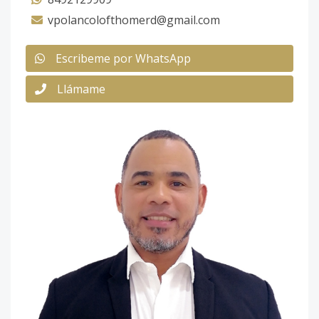
vpolancolofthomerd@gmail.com
Escribeme por WhatsApp
Llámame