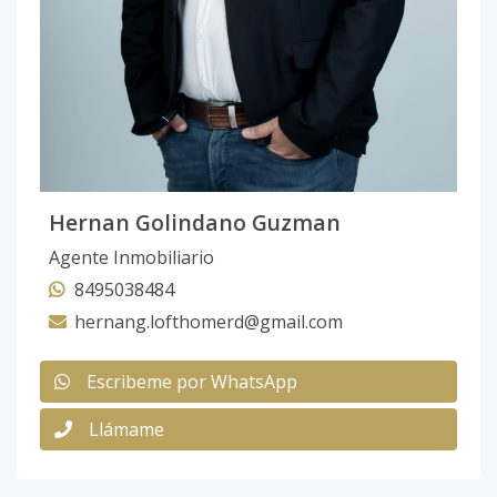
Hernan Golindano Guzman
Agente Inmobiliario
8495038484
hernang.lofthomerd@gmail.com
Escribeme por WhatsApp
Llámame