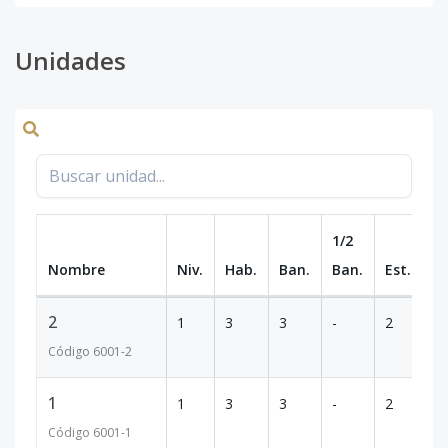
Unidades
1/2
Nombre
Niv.
Hab.
Ban.
Ban.
Est.
m
2
1
3
3
-
2
3
Código
6001
-2
1
1
3
3
-
2
3
Código
6001
-1