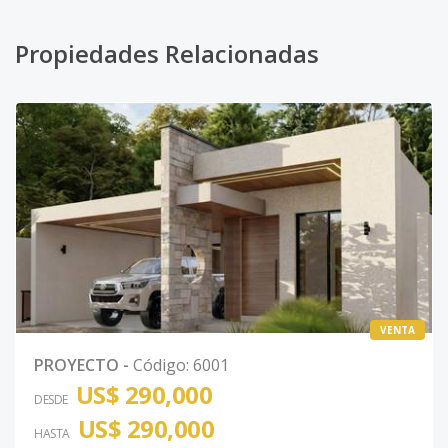
Propiedades Relacionadas
VENTA
PROYECTO
-
Código
:
6001
US$ 290,000
DESDE
US$ 290,000
HASTA