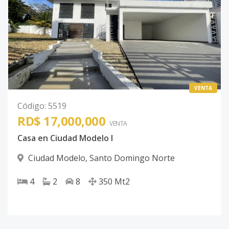
VENTA
Código
:
5519
RD$ 17,000,000
VENTA
Casa en Ciudad Modelo I
Ciudad Modelo
,
Santo Domingo Norte
4
2
8
350
Mt2