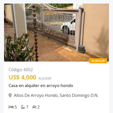
ALQUILER
Código
:
6052
US$ 4,000
ALQUILER
Casa en alquiler en arroyo hondo
Altos De Arroyo Hondo
,
Santo Domingo D.N.
5
7
2