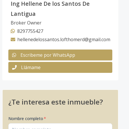
Ing Hellene De los Santos De
Lantigua
Broker Owner
8297755427
hellenedelossantos.lofthomerd@gmail.com
Escribeme por WhatsApp
Llámame
¿Te interesa este inmueble?
Nombre completo
*