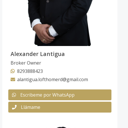
Alexander Lantigua
Broker Owner
8293888423
alantigua.lofthomerd@gmail.com
Escribeme por WhatsApp
Llámame