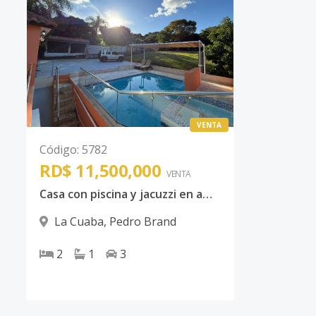
VENTA
Código
:
5782
RD$ 11,500,000
VENTA
Casa con piscina y jacuzzi en amplio terreno – Ideal para vivir o invertir
La Cuaba
,
Pedro Brand
2
1
3