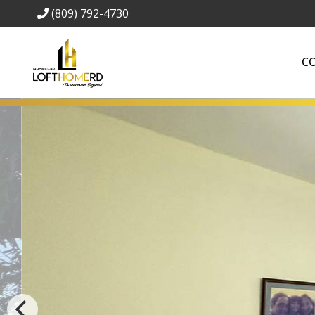
(809) 792-4730
C