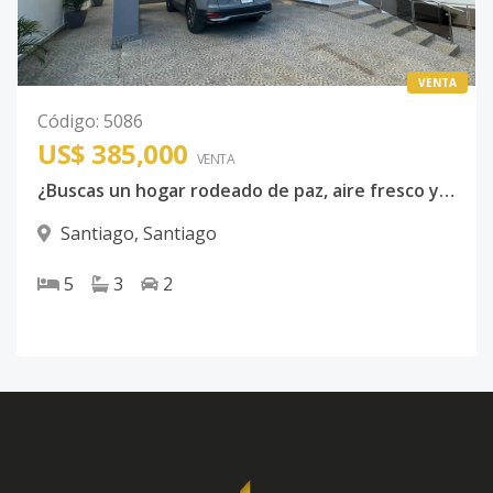
VENTA
Código
:
5086
US$ 385,000
VENTA
¿Buscas un hogar rodeado de paz, aire fresco y el sonido de la naturaleza?
Santiago
,
Santiago
5
3
2