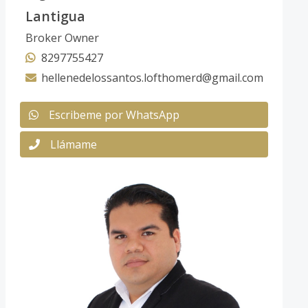
Lantigua
Broker Owner
8297755427
hellenedelossantos.lofthomerd@gmail.com
Escribeme por WhatsApp
Llámame