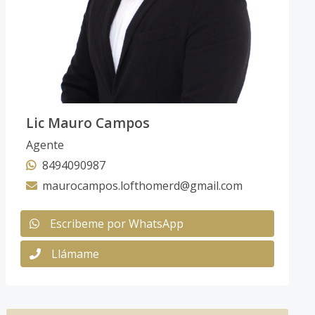
Lic Mauro Campos
Agente
8494090987
maurocampos.lofthomerd@gmail.com
Escribeme por WhatsApp
Llámame