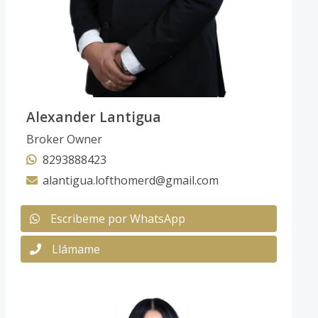
Alexander Lantigua
Broker Owner
8293888423
alantigua.lofthomerd@gmail.com
Escribeme por WhatsApp
Llámame