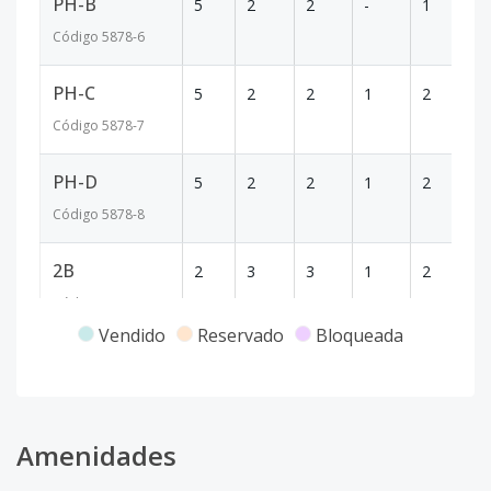
PH-B
5
2
2
-
1
9
Código
5878
-6
PH-C
5
2
2
1
2
1
Código
5878
-7
PH-D
5
2
2
1
2
1
Código
5878
-8
2B
2
3
3
1
2
1
Código
5878
-1
Vendido
Reservado
Bloqueada
Amenidades