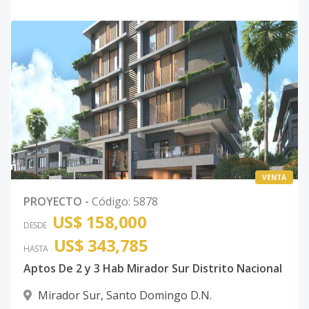
VENTA
PROYECTO
-
Código
:
5878
US$ 158,000
DESDE
US$ 343,785
HASTA
Aptos De 2 y 3 Hab Mirador Sur Distrito Nacional
Mirador Sur
,
Santo Domingo D.N.