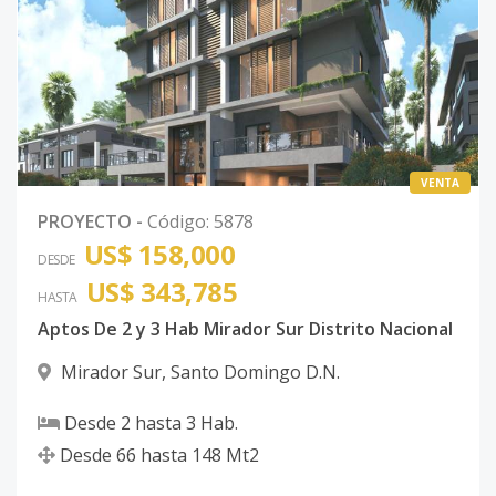
VENTA
PROYECTO
-
Código
:
5878
US$ 158,000
DESDE
US$ 343,785
HASTA
Aptos De 2 y 3 Hab Mirador Sur Distrito Nacional
Mirador Sur
,
Santo Domingo D.N.
Desde
2
hasta
3
Hab.
Desde
66
hasta
148
Mt2