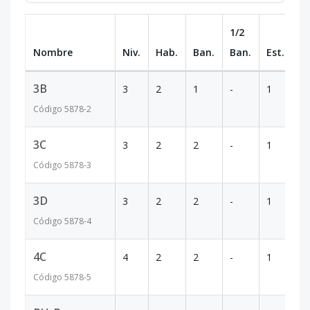
1/2
Nombre
Niv.
Hab.
Ban.
Ban.
Est.
m
3B
3
2
1
-
1
6
Código
5878
-2
3C
3
2
2
-
1
9
Código
5878
-3
3D
3
2
2
-
1
9
Código
5878
-4
4C
4
2
2
-
1
9
Código
5878
-5