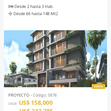
Desde
2
hasta
3
Hab.
Desde
66
hasta
148
Mt2
VENTA
PROYECTO
-
Código
:
5878
US$ 158,000
DESDE
US$ 343,785