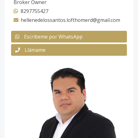
Broker Owner
8297755427
hellenedelossantos.lofthomerd@gmail.com
Escribeme por WhatsApp
Llámame