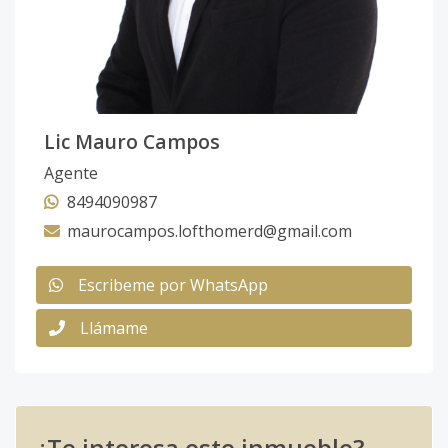
Lic Mauro Campos
Agente
8494090987
maurocampos.lofthomerd@gmail.com
Escribeme por WhatsApp
Llámame
¿Te interesa este inmueble?