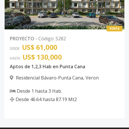
VENTA
PROYECTO
-
Código
:
5282
US$ 61,000
DESDE
US$ 130,000
HASTA
Aptos de 1,2,3 Hab en Punta Cana
Residencial Bávaro-Punta Cana
,
Veron
Desde
1
hasta
3
Hab.
Desde
46.64
hasta
87.19
Mt2