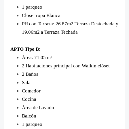
1 parqueo
Closet ropa Blanca
PH con Terraza: 26.87m2 Terraza Destechada y
19.06m2 a Terraza Techada
APTO Tipo B:
Área: 71.05 m²
2 Habitaciones principal con Walkin clóset
2 Baños
Sala
Comedor
Cocina
Área de Lavado
Balcón
1 parqueo