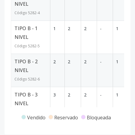
NIVEL
Código
5282
-4
TIPO B - 1
1
2
2
-
1
71
NIVEL
Código
5282
-5
TIPO B - 2
2
2
2
-
1
71
NIVEL
Código
5282
-6
TIPO B - 3
3
2
2
-
1
71
NIVEL
Código
5282
-7
Vendido
Reservado
Bloqueada
TIPO B - 4
4
2
2
1
1
71