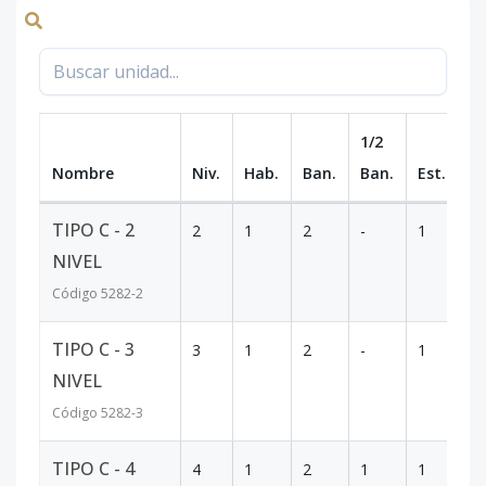
1/2
Nombre
Niv.
Hab.
Ban.
Ban.
Est.
m
TIPO C - 2
2
1
2
-
1
46
NIVEL
Código
5282
-2
TIPO C - 3
3
1
2
-
1
46
NIVEL
Código
5282
-3
TIPO C - 4
4
1
2
1
1
46