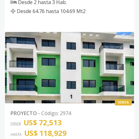
Desde
2
hasta
3
Hab.
Desde
64.76
hasta
104.69
Mt2
VENTA
PROYECTO
-
Código
:
2974
US$ 72,513
DESDE
US$ 118,929
HASTA