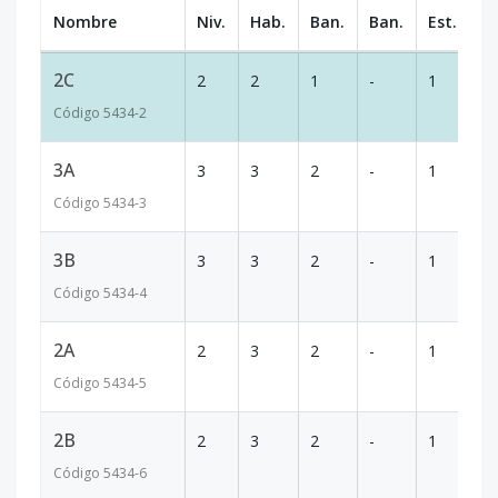
Nombre
Niv.
Hab.
Ban.
Ban.
Est.
m
2C
2
2
1
-
1
6
Código
5434
-2
3A
3
3
2
-
1
8
Código
5434
-3
3B
3
3
2
-
1
7
Código
5434
-4
2A
2
3
2
-
1
8
Código
5434
-5
2B
2
3
2
-
1
7
Código
5434
-6