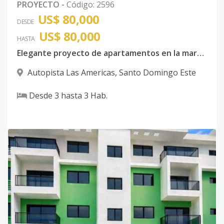
PROYECTO
-
Código
:
2596
US$ 80,000
DESDE
US$ 80,000
HASTA
Elegante proyecto de apartamentos en la marginal de las americas
Autopista Las Americas
,
Santo Domingo Este
Desde
3
hasta
3
Hab.