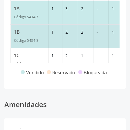
1A
1
3
2
-
1
8
Código
5434
-7
1B
1
2
2
-
1
6
Código
5434
-8
1C
1
2
1
-
1
6
Código
5434
-9
Vendido
Reservado
Bloqueada
3C
3
2
1
-
1
6
Código
5434
-1
Amenidades