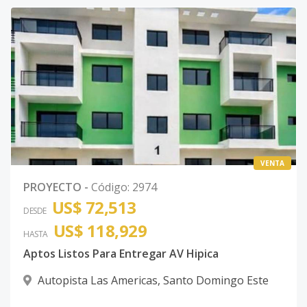
VENTA
PROYECTO
-
Código
:
2974
US$ 72,513
DESDE
US$ 118,929
HASTA
Aptos Listos Para Entregar AV Hipica
Autopista Las Americas
,
Santo Domingo Este