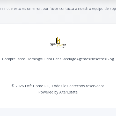
rees que esto es un error, por favor contacta a nuestro equipo de sop
Compra
Santo Domingo
Punta Cana
Santiago
Agentes
Nosotros
Blog
Facebook
Instagram
YouTube
©
2026
Loft Home RD
,
Todos los derechos reservados
Powered by
AlterEstate