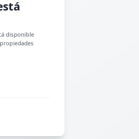
está
tá disponible
 propiedades