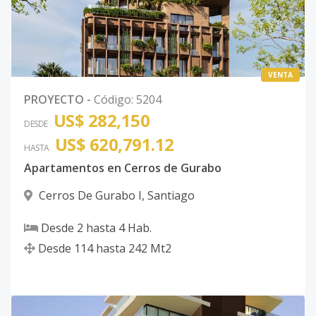
VENTA
PROYECTO
-
Código
:
5204
US$ 282,150
DESDE
US$ 620,791.12
HASTA
Apartamentos en Cerros de Gurabo
Cerros De Gurabo I
,
Santiago
Desde
2
hasta
4
Hab.
Desde
114
hasta
242
Mt2