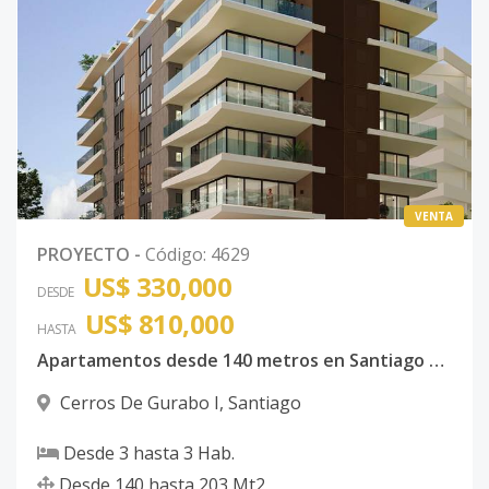
VENTA
PROYECTO
-
Código
:
4629
US$ 330,000
DESDE
US$ 810,000
HASTA
Apartamentos desde 140 metros en Santiago de los caballeros consta de: Vestíbulo, ascensor, escalera principal, escalera de servicio, recibidor, baños de visita, estar, sala, comedor, cocina, despensa, lavado y cocina caliente, dormitorio de servicio, baño de servicio,
Cerros De Gurabo I
,
Santiago
Desde
3
hasta
3
Hab.
Desde
140
hasta
203
Mt2