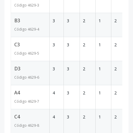
Código
4629
-3
B3
3
3
2
1
2
2
Código
4629
-4
C3
3
3
2
1
2
1
Código
4629
-5
D3
3
3
2
1
2
1
Código
4629
-6
A4
4
3
2
1
2
2
Código
4629
-7
C4
4
3
2
1
2
1
Código
4629
-8