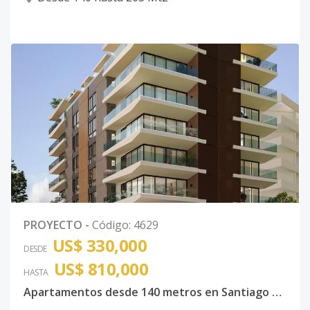
PROYECTO
-
Código
:
4629
US$ 330,000
DESDE
US$ 810,000
HASTA
Apartamentos desde 140 metros en Santiago de los caballeros consta de: Vestíbulo, ascensor, escalera principal, escalera de servicio, recibidor, baños de visita, estar, sala, comedor, cocina, despensa, lavado y cocina caliente, dormitorio de servicio, baño de servicio,