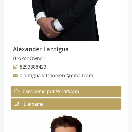
Alexander Lantigua
Broker Owner
8293888423
alantigua.lofthomerd@gmail.com
Escribeme por WhatsApp
Llámame