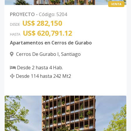
VENTA
PROYECTO
-
Código
:
5204
US$ 282,150
DESDE
US$ 620,791.12
HASTA
Apartamentos en Cerros de Gurabo
Cerros De Gurabo I
,
Santiago
Desde
2
hasta
4
Hab.
Desde
114
hasta
242
Mt2