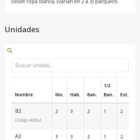
closet ropa blanca, (varían en 2 a 3) parqueos.
Unidades
1/2
Nombre
Niv.
Hab.
Ban.
Ban.
Est.
m
B2
2
3
2
1
2
2
Código
4629
-2
A3
3
3
2
1
2
2