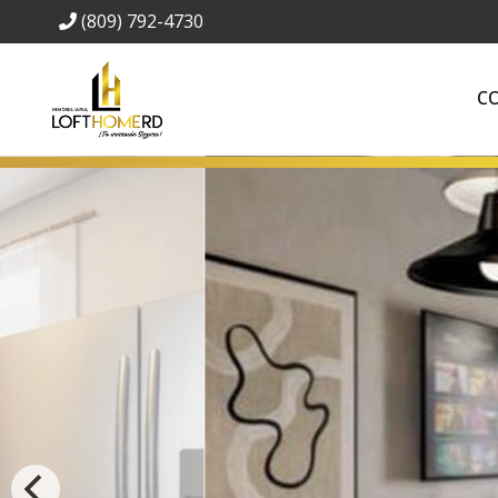
(809) 792-4730
C