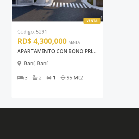
VENTA
Código
:
5291
RD$ 4,300,000
VENTA
APARTAMENTO CON BONO PRIMERA VIVIENDA EN BANI PROVINCIA PERAVIA
Baní
,
Baní
3
2
1
95
Mt2