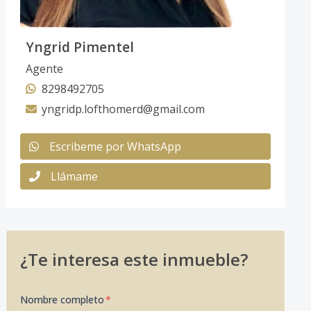
Yngrid Pimentel
Agente
8298492705
yngridp.lofthomerd@gmail.com
Escribeme por WhatsApp
Llámame
¿Te interesa este inmueble?
Nombre completo
*