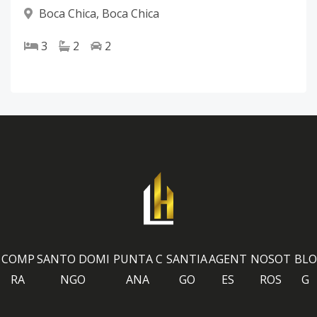
Boca Chica
,
Boca Chica
3
2
2
COMP
SANTO DOMI
PUNTA C
SANTIA
AGENT
NOSOT
BLO
RA
NGO
ANA
GO
ES
ROS
G