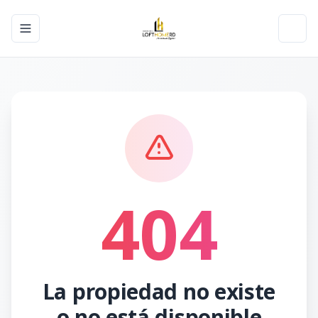
Toggle navigation menu
Toggl
404
La propiedad no existe
o no está disponible