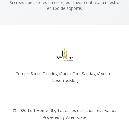
Si crees que esto es un error, por favor contacta a nuestro
equipo de soporte.
Compra
Santo Domingo
Punta Cana
Santiago
Agentes
Nosotros
Blog
Facebook
Instagram
YouTube
©
2026
Loft Home RD
,
Todos los derechos reservados
Powered by
AlterEstate