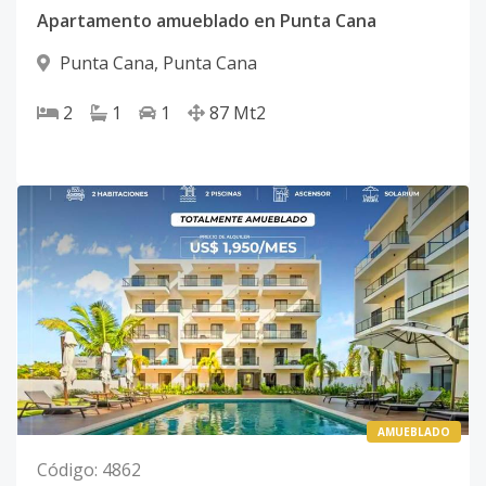
Apartamento amueblado en Punta Cana
Punta Cana
,
Punta Cana
2
1
1
87
Mt2
AMUEBLADO
Código
:
4862