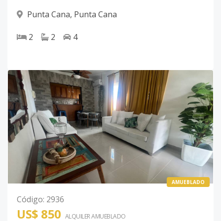
Punta Cana
,
Punta Cana
2
2
4
AMUEBLADO
Código
:
2936
US$ 850
ALQUILER
AMUEBLADO