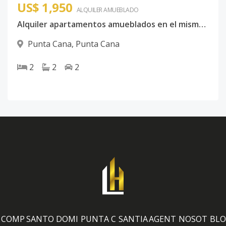
US$ 1,950
ALQUILER
AMUEBLADO
Alquiler apartamentos amueblados en el mismo downtown de punta cana
Punta Cana
,
Punta Cana
2
2
2
COMP
SANTO DOMI
PUNTA C
SANTIA
AGENT
NOSOT
BLO