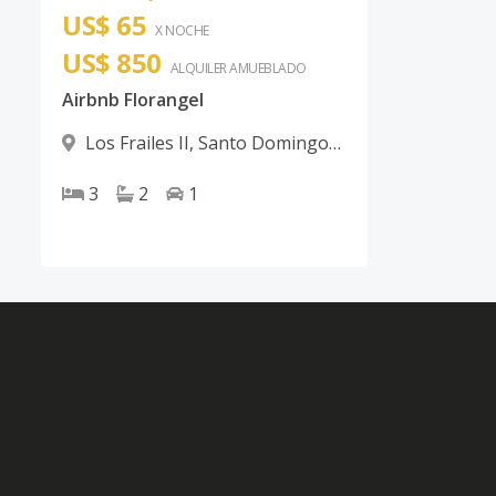
US$ 65
X NOCHE
US$ 850
ALQUILER
AMUEBLADO
Airbnb Florangel
Los Frailes II
,
Santo Domingo
Este
3
2
1