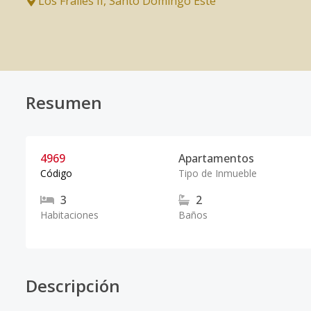
Los Frailes II
,
Santo Domingo Este
Resumen
4969
Apartamentos
Código
Tipo de Inmueble
3
2
Habitaciones
Baños
Descripción