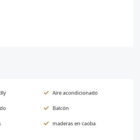
dly
Aire acondicionado
ado
Balcón
s
maderas en caoba