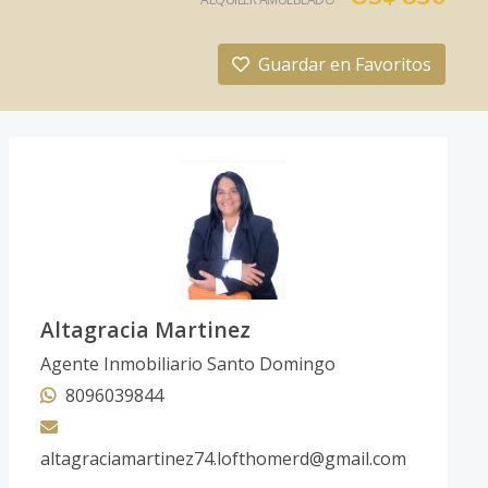
Guardar en Favoritos
Altagracia Martinez
Agente Inmobiliario Santo Domingo
8096039844
altagraciamartinez74.lofthomerd@gmail.com