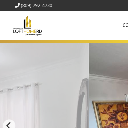
(809) 792-4730
C